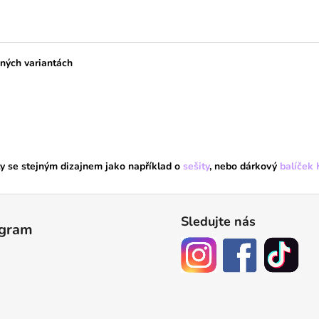
vných variantách
ty se stejným dizajnem jako například o
sešity
, nebo dárkový
balíček 
Sledujte nás
agram