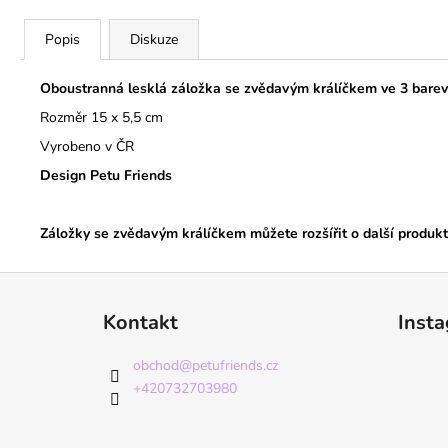
Popis
Diskuze
Oboustranná lesklá záložka se zvědavým králíčkem ve 3 bare
Rozměr 15 x 5,5 cm
Vyrobeno v ČR
Design Petu Friends
Záložky se zvědavým králíčkem můžete rozšířit o další produk
Z
á
Kontakt
Inst
p
a
obchod
@
petufriends.cz
t
+420732703980
í