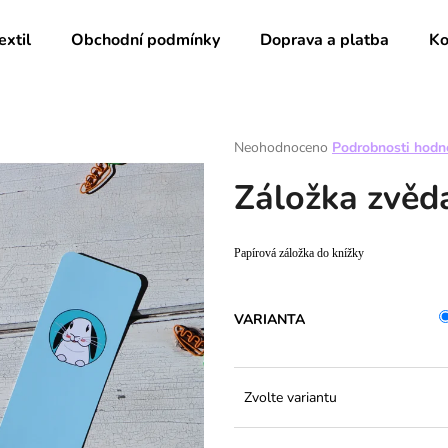
extil
Obchodní podmínky
Doprava a platba
Ko
Co potřebujete najít?
Průměrné
Neohodnoceno
Podrobnosti hodn
hodnocení
Záložka zvěda
produktu
HLEDAT
je
0,0
z
Papírová záložka do knížky
5
Doporučujeme
hvězdiček.
VARIANTA
Zvolte variantu