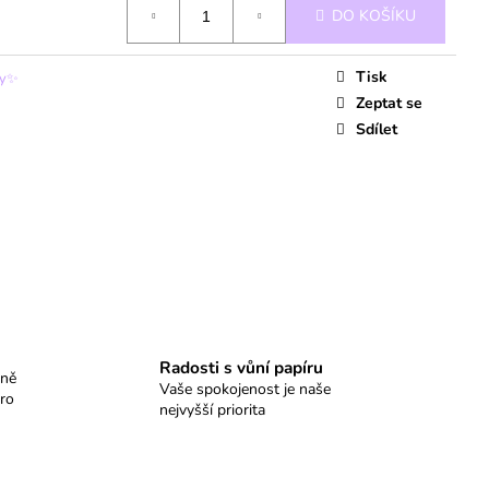
DO KOŠÍKU
Tisk
ky✨
Zeptat se
Sdílet
Radosti s vůní papíru
dně
Vaše spokojenost je naše
ro
nejvyšší priorita