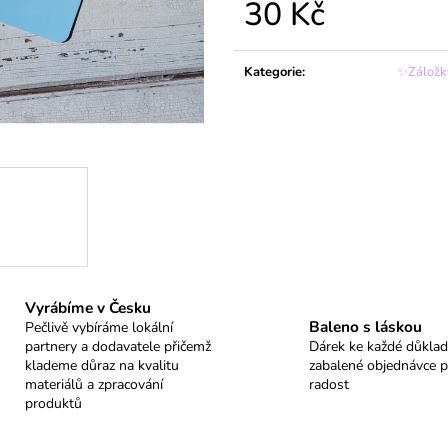
30 Kč
BALÍČEK PANDA
BALÍČEK LIŠKA
599 Kč
599 Kč
Měrná
cena:
Kategorie
:
✨Zálož
Vyrábíme v Česku
Baleno s láskou
Pečlivě vybíráme lokální
partnery a dodavatele přičemž
Dárek ke každé důkla
klademe důraz na kvalitu
zabalené objednávce p
materiálů a zpracování
radost
produktů