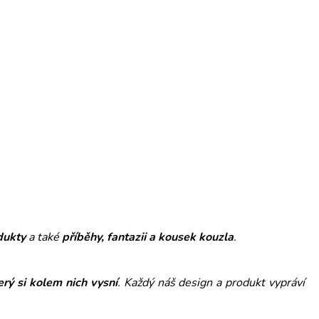
dukty
a také
příběhy, fantazii a kousek kouzla
.
erý si kolem nich vysní
. Každý náš design a produkt vypráví