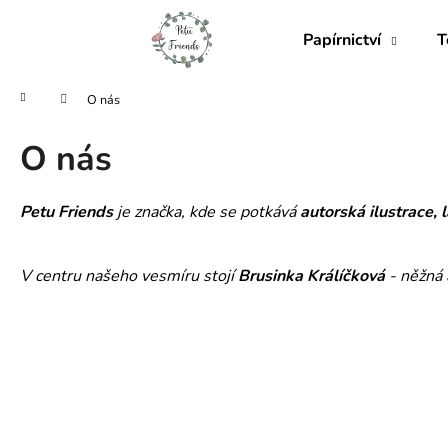
K
Přejít
na
o
Papírnictví
T
obsah
Zpět
Zpět
š
do
do
í
Domů
O nás
obchodu
obchodu
k
O nás
Petu Friends
je značka, kde se potkává
autorská ilustrace,
V centru našeho vesmíru stojí
Brusinka Králíčková
- něžná 