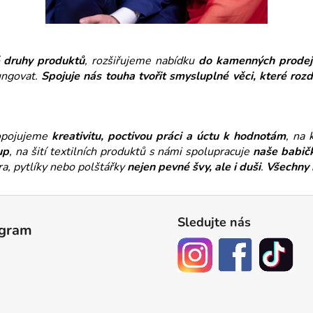
 druhy produktů
, rozšiřujeme nabídku
do kamenných prodej
ungovat.
Spojuje nás touha tvořit smysluplné věci, které roz
ropojujeme
kreativitu, poctivou práci a úctu k hodnotám
, na 
up
, na šití textilních produktů s námi spolupracuje
naše babič
dra, pytlíky nebo polštářky
nejen pevné švy, ale i duši
.
Všechny 
Sledujte nás
agram