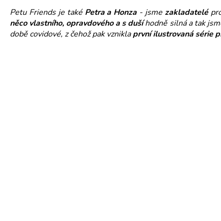
Petu Friends je také
Petra a Honza
- jsme
zakladatelé
pro
něco vlastního, opravdového a s duš
í
hodně silná a tak js
době covidové, z čehož pak vznikla
první ilustrovaná série 