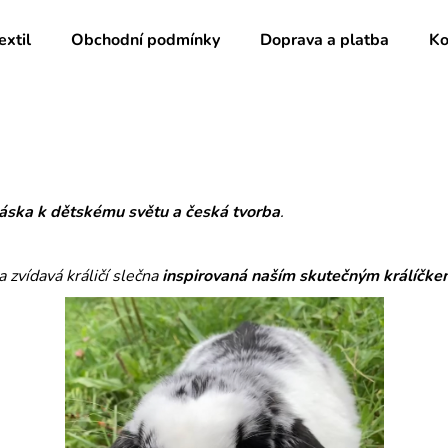
extil
Obchodní podmínky
Doprava a platba
Ko
Co potřebujete najít?
HLEDAT
 láska k dětskému světu a česká tvorba
.
Doporučujeme
a zvídavá králičí slečna
inspirovaná naším skutečným králíčke