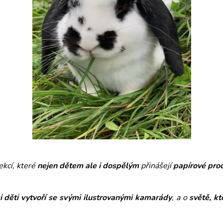
BALÍČEK KRÁLÍČEK
BALÍČEK LIŠKA
409 Kč
599 Kč
ekcí, které
nejen dětem ale i dospělým
přinášejí
papírové pro
si děti vytvoří se svými ilustrovanými kamarády
, a o
světě, kt