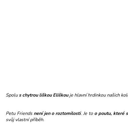
KRESKY - BOLÍSTKY
119 Kč
Spolu
s chytrou liškou Eliškou
je hlavní hrdinkou našich kol
Petu Friends
není jen o roztomilosti
. Je to
o poutu, které 
svůj vlastní příběh.