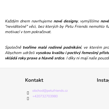
Každým dnem navrhujeme
nové designy
, vymýšlíme
nové
"neviditelné" věci, bez kterých by Petu Friends nemohlo f
motivací v tom pokračovat.
Společně
tvoříme malé rodinné podnikání
, ve kterém p
Abychom udrželi
vysokou kvalitu i poctivý řemeslný příst
vkládá roky praxe a hlavně srdce
. I díky ni mají naše pouz
Z
á
Kontakt
Inst
p
a
obchod
@
petufriends.cz
t
+420732703980
í