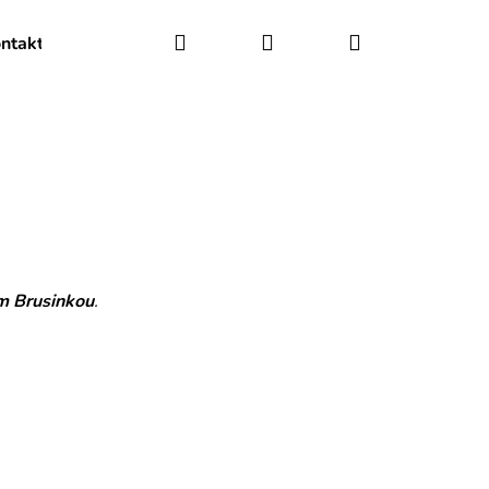
Hledat
Přihlášení
Nákupní
ntakty
O nás
košík
m Brusinkou
.
Následující