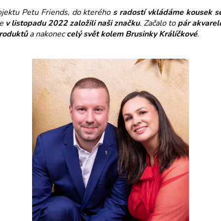
jektu Petu Friends, do kterého
s radostí vkládáme kousek s
me
v listopadu 2022 založili naši značku
. Začalo to
pár akvarel
produktů
a nakonec
celý svět kolem Brusinky Králíčkové
.