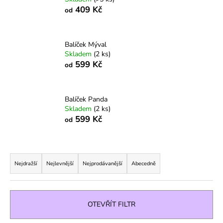
409 Kč
a
od
j
í
Balíček Mýval
t
Skladem
(2 ks)
?
599 Kč
od
Balíček Panda
Skladem
(2 ks)
HLEDAT
599 Kč
od
Ř
D
a
Nejdražší
Nejlevnější
Nejprodávanější
Abecedně
o
z
p
e
o
r
n
OTEVŘÍT FILTR
u
í