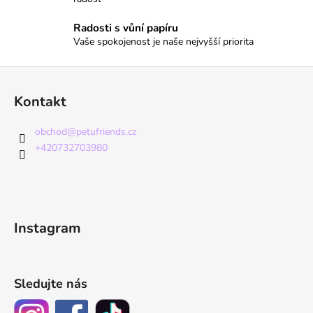
p
i
Radosti s vůní papíru
s
Vaše spokojenost je naše nejvyšší priorita
u
Z
á
Kontakt
p
a
obchod
@
petufriends.cz
t
+420732703980
í
Instagram
Sledujte nás