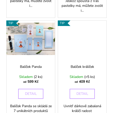
pastelky má, můžete zvolit
Jelikož spousta z Vás
i...
pastelky má, můžete zvolit
i...
TIP
TIP
Balíček Panda
Balíček králíček
Skladem
(2 ks)
Skladem
(>5 ks)
599 Kč
409 Kč
od
od
DETAIL
DETAIL
Balíček Panda se skládá ze
Uvnitř dárkově zabalená
7 unikátních produktů
králičí radost