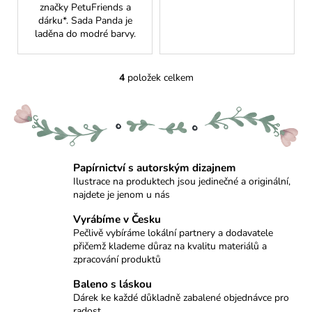
značky PetuFriends a
dárku*. Sada Panda je
laděna do modré barvy.
4
položek celkem
O
v
l
á
d
a
Papírnictví s autorským dizajnem
c
Ilustrace na produktech jsou jedinečné a originální,
í
najdete je jenom u nás
p
Vyrábíme v Česku
r
Pečlivě vybíráme lokální partnery a dodavatele
v
přičemž klademe důraz na kvalitu materiálů a
k
zpracování produktů
y
v
Baleno s láskou
ý
Dárek ke každé důkladně zabalené objednávce pro
radost