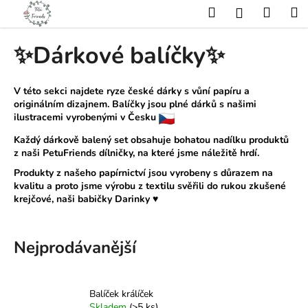
K
Přejít
Hledat
Nákup
M
Přihlášení
na
o
obsah
Zpět
Zpět
košík
š
✨Dárkové balíčky✨
í
C
k
o
V této sekci najdete ryze české dárky s vůní papíru a
originálním dizajnem. Balíčky jsou plné dárků s našimi
p
ilustracemi vyrobenými v Česku
o
Každý dárkově balený set obsahuje bohatou nadílku produktů
t
z naši PetuFriends dílničky, na které jsme náležitě hrdí.
ř
Produkty z našeho papírnictví jsou vyrobeny s důrazem na
e
kvalitu a proto jsme výrobu z textilu svěřili do rukou zkušené
b
krejčové, naši babičky Darinky ♥
u
j
Nejprodávanější
e
t
e
Balíček králíček
n
Skladem
(>5 ks)