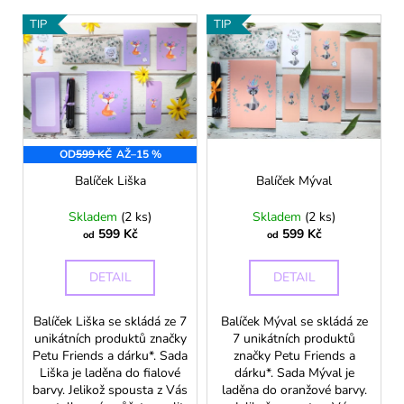
č
p
V
u
TIP
TIP
r
j
ý
o
e
p
d
m
i
e
u
s
k
p
t
MILAN®
OD
599 KČ
AŽ
–15 %
r
DĚTSKÉ
ů
o
Balíček Liška
Balíček Mýval
NŮŽKY
NA
d
PAPÍR
Skladem
(2 ks)
Skladem
(2 ks)
u
599 Kč
599 Kč
od
od
109
k
Kč
t
DETAIL
DETAIL
ů
Balíček Liška se skládá ze 7
Balíček Mýval se skládá ze
unikátních produktů značky
7 unikátních produktů
Petu Friends a dárku*. Sada
značky Petu Friends a
Liška je laděna do fialové
dárku*. Sada Mýval je
barvy. Jelikož spousta z Vás
laděna do oranžové barvy.