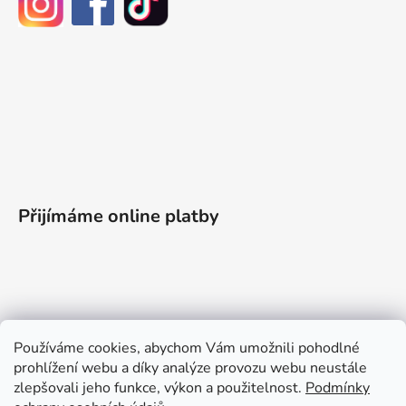
Přijímáme online platby
Informace pro vás
Používáme cookies, abychom Vám umožnili pohodlné
prohlížení webu a díky analýze provozu webu neustále
Obchodní podmínky
zlepšovali jeho funkce, výkon a použitelnost.
Podmínky
Podmínky ochrany osobních údajů