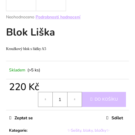
a
j
Průměrné
Neohodnoceno
Podrobnosti hodnocení
í
hodnocení
Blok Liška
produktu
t
je
?
0,0
z
Kroužkový blok s řádky A5
5
hvězdiček.
HLEDAT
Skladem
(>5 ks)
220 Kč
Měrná
D
DO KOŠÍKU
cena:
o
p
o
Zeptat se
Sdílet
r
u
Kategorie
:
✨Sešity, bloky, bločky✨