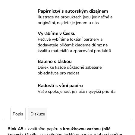
č
u
Papírnictví s autorským dizajnem
j
Ilustrace na produktech jsou jedinečné a
e
originální, najdete je jenom u nás
m
e
Vyrábíme v Česku
Pečlivě vybíráme lokální partnery a
dodavatele přičemž klademe důraz na
kvalitu materiálů a zpracování produktů
BALÍČEK
LIŠKA
Baleno s láskou
599
Dárek ke každé důkladně zabalené
Kč
objednávce pro radost
Radosti s vůní papíru
Vaše spokojenost je naše nejvyšší priorita
Popis
Diskuze
Blok A5
z kvalitního papíru
s kroužkovou vazbou (bílá
kovová)
. Obálka
je ze silného lesklého papíru zdobená
naším