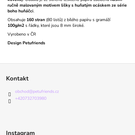
ručně malovaným motivem lišky s huňatým ocáskem ze série
boho huňáčci
.
Obsahuje
160 stran
(80 listů) z bílého papíru s gramáží
100g/m2
s řádky, které jsou 8 mm široké.
Vyrobeno v ČR
Design Petufriends
Z
á
Kontakt
p
a
obchod
@
petufriends.cz
t
+420732703980
í
Instagram