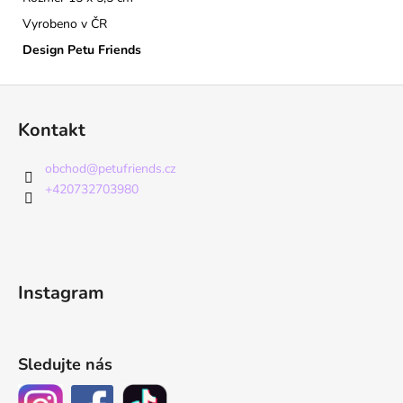
Vyrobeno v ČR
Design Petu Friends
Z
á
Kontakt
p
a
obchod
@
petufriends.cz
t
+420732703980
í
Instagram
Sledujte nás