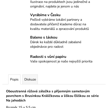
č
Ilustrace na produktech jsou jedinečné a
u
originální, najdete je jenom u nás
j
Vyrábíme v Česku
e
Pečlivě vybíráme lokální partnery a
m
dodavatele přičemž klademe důraz na
e
kvalitu materiálů a zpracování produktů
Baleno s láskou
MILAN®
Dárek ke každé důkladně zabalené
DĚTSKÉ
objednávce pro radost
NŮŽKY
NA
Radosti s vůní papíru
PAPÍR
Vaše spokojenost je naše nejvyšší priorita
109
Kč
Popis
Diskuze
Oboustranná růžová záložka s příjemným sametovým
povrchem s Brusinkou Králíčkovou a liškou Eliškou ze série
Na jahodách
Rozměr 15 x 5,5 cm