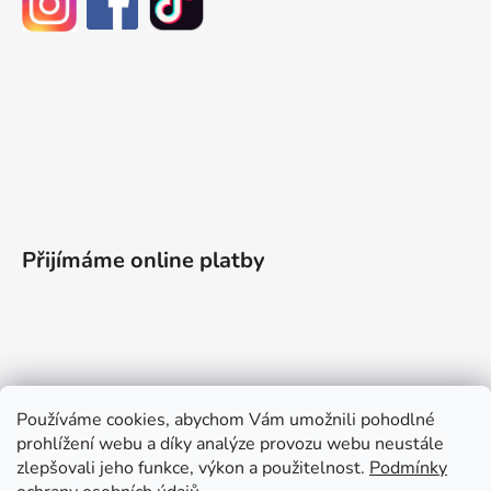
Přijímáme online platby
Informace pro vás
Používáme cookies, abychom Vám umožnili pohodlné
prohlížení webu a díky analýze provozu webu neustále
Obchodní podmínky
zlepšovali jeho funkce, výkon a použitelnost.
Podmínky
Podmínky ochrany osobních údajů