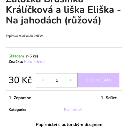
je
a
Králíčková a liška Eliška -
0,0
z
j
Na jahodách (růžová)
5
í
hvězdiček.
t
?
Papírová záložka do knížky
Skladem
(>5 ks)
Značka:
Petu Friends
HLEDAT
30 Kč
DO KOŠÍKU
Měrná
D
cena:
o
Zeptat se
Sdílet
p
o
Kategorie
:
Papírnictví
r
u
Papírnictví s autorským dizajnem