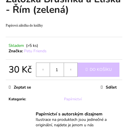
je
a
- Řím (zelená)
0,0
z
j
5
í
hvězdiček.
Papírová záložka do knížky
t
?
Skladem
(>5 ks)
Značka:
Petu Friends
30 Kč
HLEDAT
DO KOŠÍKU
Měrná
cena:
Zeptat se
Sdílet
D
o
Kategorie
:
Papírnictví
p
o
Papírnictví s autorským dizajnem
r
Ilustrace na produktech jsou jedinečné a
u
originální, najdete je jenom u nás