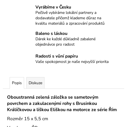
č
u
Vyrábíme v Česku
j
Pečlivě vybíráme lokální partnery a
dodavatele přičemž klademe důraz na
e
kvalitu materiálů a zpracování produktů
m
e
Baleno s láskou
Dárek ke každé důkladně zabalené
objednávce pro radost
BALÍČEK
LIŠKA
Radosti s vůní papíru
599
Vaše spokojenost je naše nejvyšší priorita
Kč
Popis
Diskuze
Oboustranná zelená záložka se sametovým
povrchem a zakulacenými rohy s Brusinkou
Králíčkovou a liškou Eliškou na motorce ze série Řím
Rozměr 15 x 5,5 cm