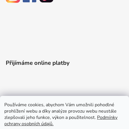
Přijímáme online platby
Informace pro vás
Používáme cookies, abychom Vám umožnili pohodlné
prohlížení webu a díky analýze provozu webu neustále
Obchodní podmínky
zlepšovali jeho funkce, výkon a použitelnost.
Podmínky
Podmínky ochrany osobních údajů
ochrany osobních údajů.
Doprava a platba