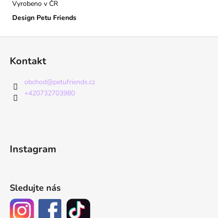
Vyrobeno v ČR
Design Petu Friends
Z
á
Kontakt
p
a
obchod
@
petufriends.cz
t
+420732703980
í
Instagram
Sledujte nás