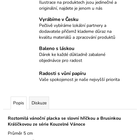
č
Ilustrace na produktech jsou jedinečné a
u
originální, najdete je jenom u nás
j
Vyrábíme v Česku
e
Pečlivě vybíráme lokální partnery a
m
dodavatele přičemž klademe důraz na
e
kvalitu materiálů a zpracování produktů
Baleno s láskou
SAMOLEPKY
Dárek ke každé důkladně zabalené
A5
objednávce pro radost
BOHO
HUŇÁČCI
Radosti s vůní papíru
109
Vaše spokojenost je naše nejvyšší priorita
Kč
Popis
Diskuze
Roztomilá vánoční placka se slovní hříčkou a Brusinkou
Králíčkovou ze série Kouzelné Vánoce
Průměr 5 cm