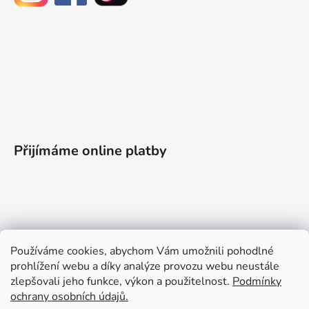
Přijímáme online platby
Informace pro vás
Používáme cookies, abychom Vám umožnili pohodlné
prohlížení webu a díky analýze provozu webu neustále
Obchodní podmínky
zlepšovali jeho funkce, výkon a použitelnost.
Podmínky
Podmínky ochrany osobních údajů
ochrany osobních údajů.
Doprava a platba