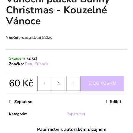
je
a
Christmas - Kouzelné
0,0
z
j
Vánoce
5
í
hvězdiček.
t
?
Vánoční placka se slovní hříčkou
Skladem
(2 ks)
Značka:
Petu Friends
HLEDAT
60 Kč
DO KOŠÍKU
Měrná
D
cena:
o
Zeptat se
Sdílet
p
o
Kategorie
:
Papírnictví
r
u
Papírnictví s autorským dizajnem