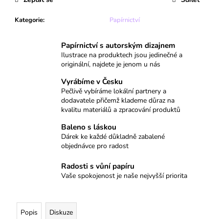
č
u
Kategorie
:
Papírnictví
j
e
m
Papírnictví s autorským dizajnem
e
Ilustrace na produktech jsou jedinečné a
originální, najdete je jenom u nás
Vyrábíme v Česku
KRESKY
Pečlivě vybíráme lokální partnery a
-
BOLÍSTKY
dodavatele přičemž klademe důraz na
kvalitu materiálů a zpracování produktů
119
Kč
Baleno s láskou
Dárek ke každé důkladně zabalené
objednávce pro radost
Radosti s vůní papíru
Vaše spokojenost je naše nejvyšší priorita
Popis
Diskuze