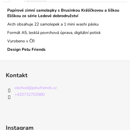
Papírové zimní samolepky s Brusinkou Králíčkovou a liškou
Eliškou ze série Ledové dobrodružství
Arch obsahuje 22 samolepek a 1 mini washi pásku
Formát A5, lesklá povrchová úprava, digitální potisk
Vyrobeno v ČR
Design Petu Friends
Z
á
Kontakt
p
a
obchod
@
petufriends.cz
t
+420732703980
í
Instagram