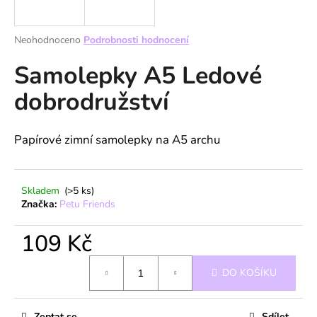
a
j
Průměrné
Neohodnoceno
Podrobnosti hodnocení
í
hodnocení
Samolepky A5 Ledové
produktu
t
je
?
dobrodružství
0,0
z
5
hvězdiček.
Papírové zimní samolepky na A5 archu
HLEDAT
Skladem
(>5 ks)
Značka:
Petu Friends
D
109 Kč
o
p
Měrná
o
DO KOŠÍKU
cena:
r
u
Zeptat se
Sdílet