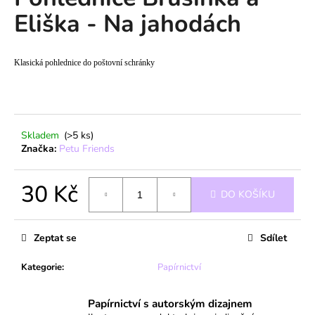
je
a
Eliška - Na jahodách
0,0
z
j
5
í
hvězdiček.
Klasická pohlednice do poštovní schránky
t
?
Skladem
(>5 ks)
Značka:
Petu Friends
HLEDAT
30 Kč
DO KOŠÍKU
Měrná
D
cena:
o
Zeptat se
Sdílet
p
Kategorie
:
Papírnictví
o
r
u
Papírnictví s autorským dizajnem