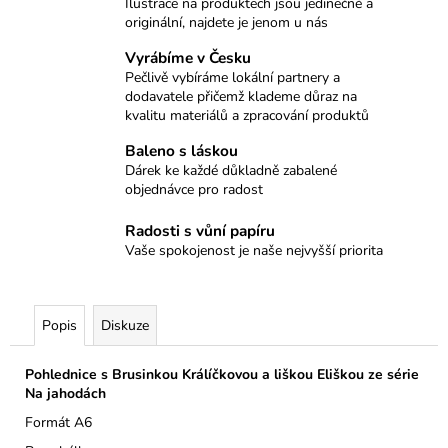
č
Ilustrace na produktech jsou jedinečné a
u
originální, najdete je jenom u nás
j
Vyrábíme v Česku
e
Pečlivě vybíráme lokální partnery a
m
dodavatele přičemž klademe důraz na
e
kvalitu materiálů a zpracování produktů
Baleno s láskou
BALÍČEK
Dárek ke každé důkladně zabalené
MÝVAL
objednávce pro radost
599
Radosti s vůní papíru
Kč
Vaše spokojenost je naše nejvyšší priorita
Popis
Diskuze
Pohlednice s Brusinkou Králíčkovou a liškou Eliškou ze série
Na jahodách
Formát A6