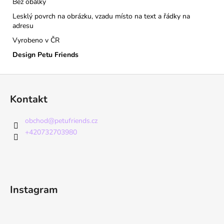
Bez obálky
Lesklý povrch na obrázku, vzadu místo na text a řádky na
adresu
Vyrobeno v ČR
Design Petu Friends
Z
á
Kontakt
p
a
obchod
@
petufriends.cz
t
+420732703980
í
Instagram