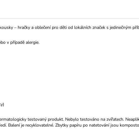
usky – hračky a oblečení pro děti od lokálních značek s jedinečným příbě
ebo v případě alergie.
ty)
matologicky testovaný produkt. Nebylo testováno na zvířatech. Neaplikujt
edí. Balení je recyklovatelné. Zbytky papíru po natetování jsou komposto