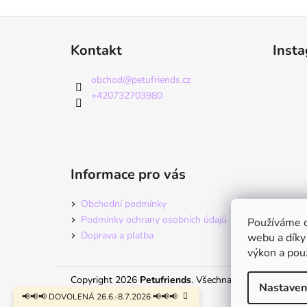
Z
á
Kontakt
Inst
p
a
obchod
@
petufriends.cz
t
+420732703980
í
Informace pro vás
Obchodní podmínky
Podmínky ochrany osobních údajů
Používáme c
Doprava a platba
webu a díky
výkon a pou
Copyright 2026
Petufriends
. Všechna práva vyhrazena
Nastaven
📢📢📢 DOVOLENÁ 26.6.-8.7.2026 📢📢📢