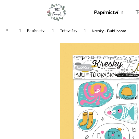
K
Přejít
na
o
Papírnictví
T
obsah
Zpět
Zpět
š
do
do
í
Domů
Papírnictví
Tetovačky
Kresky - Bubliboom
obchodu
obchodu
k