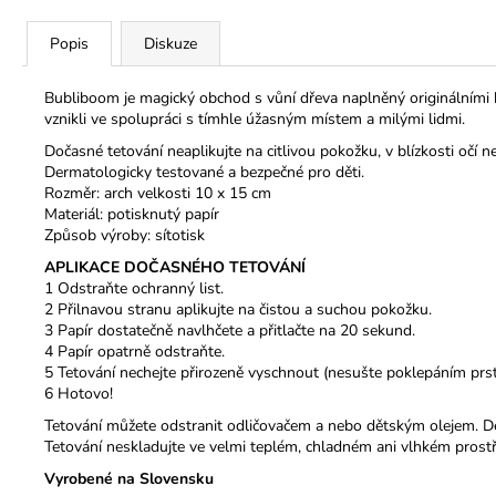
Popis
Diskuze
Bubliboom je magický obchod s vůní dřeva naplněný originálními ko
vznikli ve spolupráci s tímhle úžasným místem a milými lidmi.
Dočasné tetování neaplikujte na citlivou pokožku, v blízkosti očí n
Dermatologicky testované a bezpečné pro děti.
Rozměr: arch velkosti 10 x 15 cm
Materiál: potisknutý papír
Způsob výroby: sítotisk
APLIKACE DOČASNÉHO TETOVÁNÍ
1 Odstraňte ochranný list.
2 Přilnavou stranu aplikujte na čistou a suchou pokožku.
3 Papír dostatečně navlhčete a přitlačte na 20 sekund.
4 Papír opatrně odstraňte.
5 Tetování nechejte přirozeně vyschnout (nesušte poklepáním prs
6 Hotovo!
Tetování můžete odstranit odličovačem a nebo dětským olejem. Der
Tetování neskladujte ve velmi teplém, chladném ani vlhkém prostř
Vyrobené na Slovensku