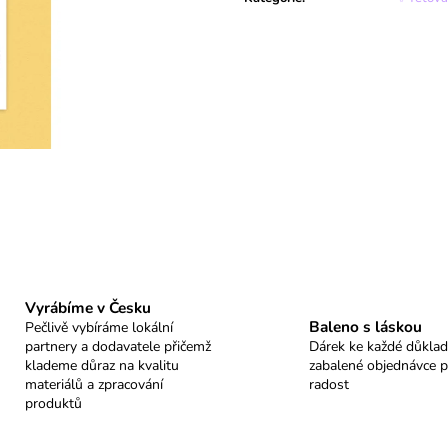
BALÍČEK PANDA
BALÍČEK LIŠKA
599 Kč
599 Kč
Vyrábíme v Česku
Baleno s láskou
Pečlivě vybíráme lokální
partnery a dodavatele přičemž
Dárek ke každé důkla
klademe důraz na kvalitu
zabalené objednávce p
materiálů a zpracování
radost
produktů