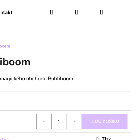
Hledat
Přihlášení
Nákupní
ntakty
O nás
košík
ocení
liboom
 magického obchodu Bubliboom.
Následující
DO KOŠÍKU
Tisk
ačky✨