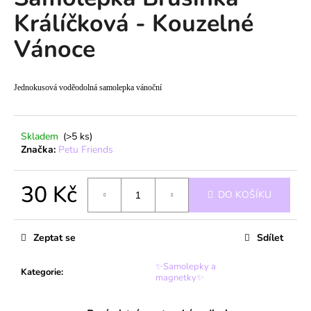
je
a
Králíčková - Kouzelné
0,0
z
j
Vánoce
5
í
hvězdiček.
t
?
Jednokusová voděodolná samolepka vánoční
Skladem
(>5 ks)
Značka:
Petu Friends
HLEDAT
30 Kč
DO KOŠÍKU
Měrná
D
cena:
o
Zeptat se
Sdílet
p
o
✨Samolepky a
Kategorie
:
magnetky✨
r
u