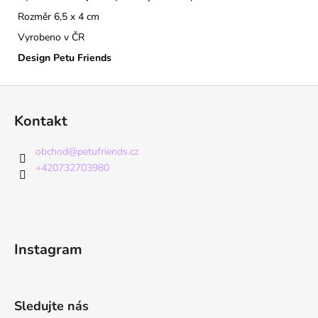
Rozměr 6,5 x 4 cm
Vyrobeno v ČR
Design Petu Friends
Z
á
Kontakt
p
a
obchod
@
petufriends.cz
t
+420732703980
í
Instagram
Sledujte nás