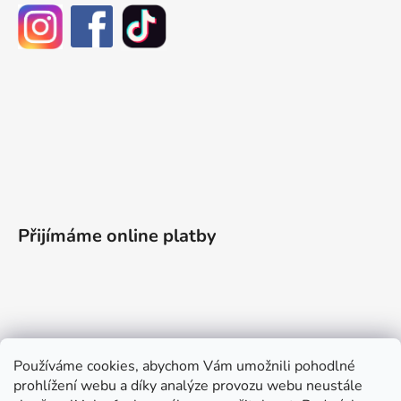
Přijímáme online platby
Informace pro vás
Používáme cookies, abychom Vám umožnili pohodlné
prohlížení webu a díky analýze provozu webu neustále
Obchodní podmínky