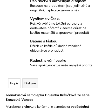
č
Papírnictví s autorským dizajnem
u
Ilustrace na produktech jsou jedinečné a
originální, najdete je jenom u nás
j
e
Vyrábíme v Česku
m
Pečlivě vybíráme lokální partnery a
e
dodavatele přičemž klademe důraz na
kvalitu materiálů a zpracování produktů
Baleno s láskou
POUZDRO
NA
Dárek ke každé důkladně zabalené
PSACÍ
objednávce pro radost
POTŘEBY
270
Radosti s vůní papíru
Kč
Vaše spokojenost je naše nejvyšší priorita
Popis
Diskuze
Jednokusová samolepka Brusinka Králíčková ze série
Kouzelné Vánoce
Vyrobeno
z vinylu
díky čemu je samolepka
voděodolná