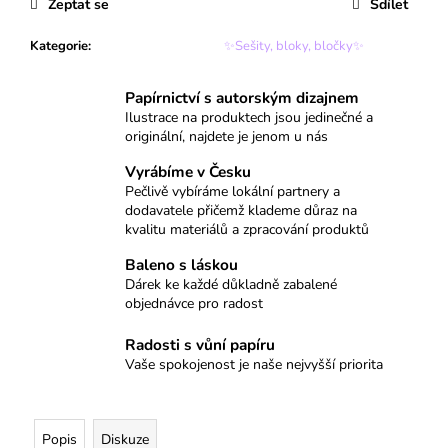
č
Zeptat se
Sdílet
u
j
Kategorie
:
✨Sešity, bloky, bločky✨
e
m
Papírnictví s autorským dizajnem
e
Ilustrace na produktech jsou jedinečné a
originální, najdete je jenom u nás
SAMOLEPKY
Vyrábíme v Česku
A5
Pečlivě vybíráme lokální partnery a
BOHO
dodavatele přičemž klademe důraz na
HUŇÁČCI
kvalitu materiálů a zpracování produktů
109
Baleno s láskou
Kč
Dárek ke každé důkladně zabalené
objednávce pro radost
Radosti s vůní papíru
Vaše spokojenost je naše nejvyšší priorita
Popis
Diskuze