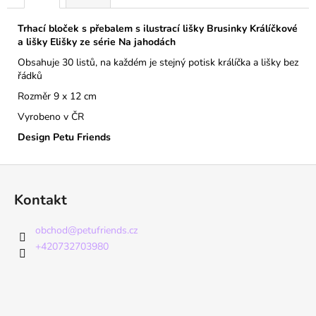
Trhací bloček s přebalem s ilustrací lišky Brusinky Králíčkové
a lišky Elišky ze série Na jahodách
Obsahuje 30 listů, na každém je stejný potisk králíčka a lišky bez
řádků
Rozměr 9 x 12 cm
Vyrobeno v ČR
Design Petu Friends
Z
á
Kontakt
p
a
obchod
@
petufriends.cz
t
+420732703980
í