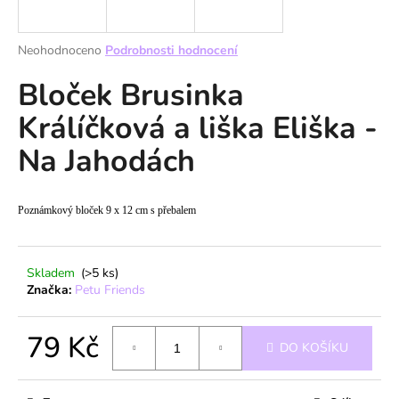
a
j
Průměrné
Neohodnoceno
Podrobnosti hodnocení
í
hodnocení
Bloček Brusinka
produktu
t
je
?
Králíčková a liška Eliška -
0,0
z
Na Jahodách
5
hvězdiček.
HLEDAT
Poznámkový bloček 9 x 12 cm s přebalem
Skladem
(>5 ks)
D
Značka:
Petu Friends
o
p
79 Kč
o
DO KOŠÍKU
r
Měrná
u
cena: