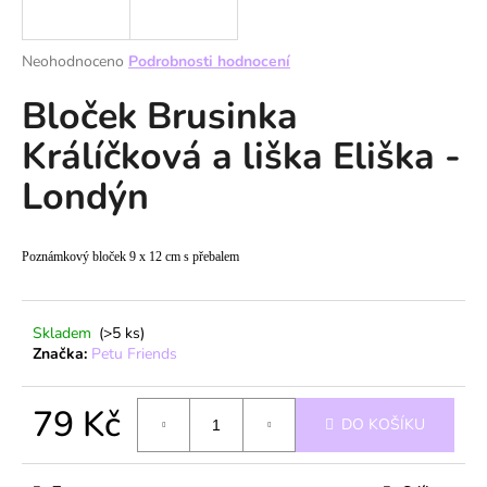
a
j
Průměrné
Neohodnoceno
Podrobnosti hodnocení
í
hodnocení
Bloček Brusinka
produktu
t
je
?
Králíčková a liška Eliška -
0,0
z
Londýn
5
hvězdiček.
HLEDAT
Poznámkový bloček 9 x 12 cm s přebalem
Skladem
(>5 ks)
D
Značka:
Petu Friends
o
p
79 Kč
o
DO KOŠÍKU
r
Měrná
u
cena: