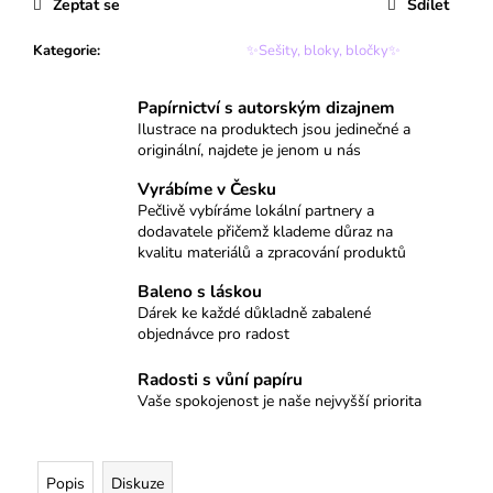
č
Zeptat se
Sdílet
u
j
Kategorie
:
✨Sešity, bloky, bločky✨
e
m
Papírnictví s autorským dizajnem
e
Ilustrace na produktech jsou jedinečné a
originální, najdete je jenom u nás
BALÍČEK
Vyrábíme v Česku
MÝVAL
Pečlivě vybíráme lokální partnery a
dodavatele přičemž klademe důraz na
599
kvalitu materiálů a zpracování produktů
Kč
Baleno s láskou
Dárek ke každé důkladně zabalené
objednávce pro radost
Radosti s vůní papíru
Vaše spokojenost je naše nejvyšší priorita
Popis
Diskuze